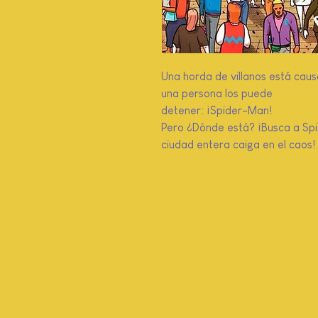
Una horda de villanos está cau
una persona los puede
detener: ¡Spider-Man!
Pero ¿Dónde está? ¡Busca a Spid
ciudad entera caiga en el caos!
AYUPA Librería infantil
+58 412 3227666
ayupalibros@gmail.com