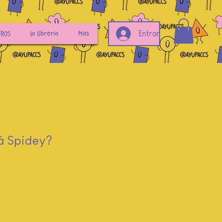
TROS
La Librería
Más
Entrar
á Spidey?