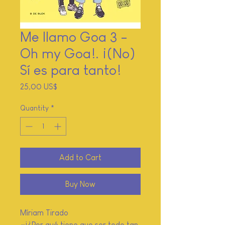
Me llamo Goa 3 -
Oh my Goa!. ¡(No)
Sí es para tanto!
Price
25,00 US$
Quantity
*
Add to Cart
Buy Now
Míriam Tirado
«¡¿Por qué tiene que ser todo tan