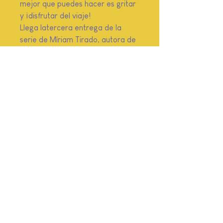
mejor que puedes hacer es gritar
y ¡disfrutar del viaje!
Llega latercera entrega de la
serie de Míriam Tirado, autora de
éxitos como El hilo invisible,
Sensibles e Infinito. Ida y vuelta,
donde explora la adolescencia
con el humor y la sensibilidad que
la caracterizan.
AYUPA Librería infantil
+58 412 3227666
ayupalibros@gmail.com
Tienda en línea