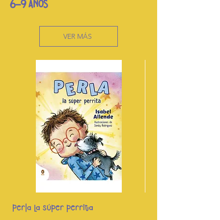
6-9 AÑOS
VER MÁS
Perla La súper perrita
Pocket Potters - H