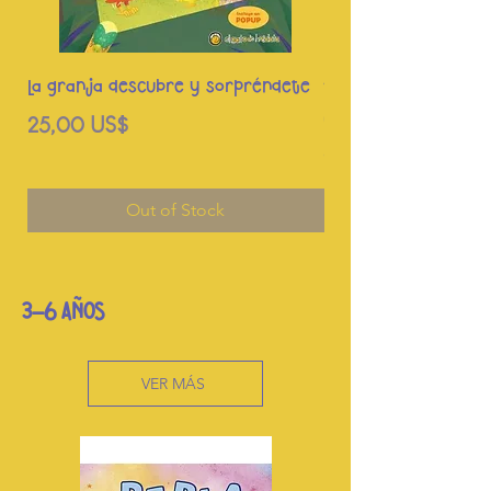
La granja descubre y sorpréndete
¡Descubre Y Sorprén
Unicornios!
Price
25,00 US$
Price
25,00 US$
Out of Stock
3-6 AÑOS
VER MÁS