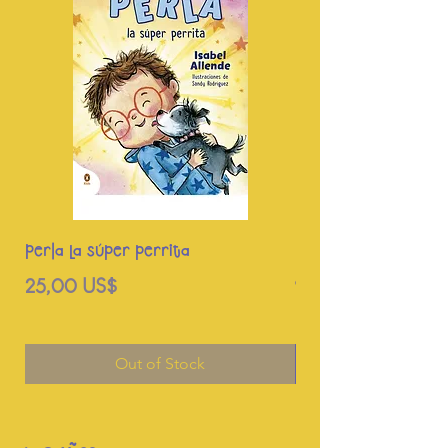
Perla La súper perrita
Escuela de monstruo
aladas
Price
25,00 US$
Price
15,00 US$
Out of Stock